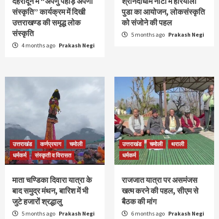
देहरादून में “अपणु पहाड़ अपणी
श्रीनंदाधाम नौटी में हरियाली
संस्कृति” कार्यक्रम में दिखी
पुडा का आयोजन, लोकसंस्कृति
उत्तराखण्ड की समृद्ध लोक
को संजोने की पहल
संस्कृति
5 months ago
Prakash Negi
4 months ago
Prakash Negi
उत्तराखंड
कर्णप्रयाग
चमोली
उत्तराखंड
चमोली
थराली
धर्मकर्म
संस्कृती व विरासत
धर्मकर्म
माता चण्डिका दिवारा यात्रा के
राजजात यात्रा पर असमंजस
बाद समुद्र मंथन, बारिश में भी
खत्म करने की पहल, सीएम से
जुटे हजारों श्रद्धालु
बैठक की मांग
5 months ago
Prakash Negi
6 months ago
Prakash Negi