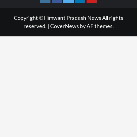
Instagram
Facebook
Twitter
Linkedin
Youtube
Copyright ©Himwant Pradesh News All rights
reserved.
|
CoverNews
by AF themes.