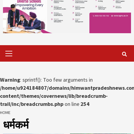
Primary
Menu
Warning
: sprintf(): Too few arguments in
/home/u924184807/domains/himwantpradeshnews.com
content/themes/covernews/lib/breadcrumb-
trail/inc/breadcrumbs.php
on line
254
HOME
धर्मकर्म