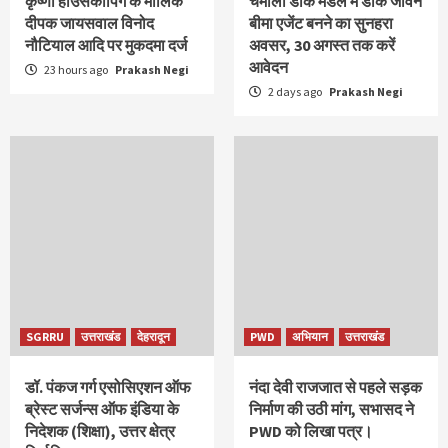
कृष्णा हाउसकीपिंग के मालिक
चमोली डाक मंडल में डाक जीवन
दीपक जायसवाल विनोद
बीमा एजेंट बनने का सुनहरा
नौटियाल आदि पर मुकदमा दर्ज
अवसर, 30 अगस्त तक करें
आवेदन
23 hours ago
Prakash Negi
2 days ago
Prakash Negi
SGRRU
उत्तराखंड
देहरादून
PWD
अभियान
उत्तराखंड
डॉ. पंकज गर्ग एसोसिएशन ऑफ
नंदा देवी राजजात से पहले सड़क
ब्रेस्ट सर्जन्स ऑफ इंडिया के
निर्माण की उठी मांग, सभासद ने
निदेशक (शिक्षा), उत्तर क्षेत्र
PWD को लिखा पत्र।