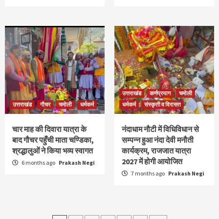
उत्तराखंड
कर्णप्रयाग
चमोली
उत्तराखंड
गौचर
चमोली
धर्मकर्म
धर्मकर्म
संस्कृती व विरासत
चार माह की दिवारा यात्रा के
नंदाधाम नौटी में विधिविधान से
बाद गौचर पहुँची माता चण्डिका,
सम्पन्न हुआ नंदा देवी मनौती
श्रद्धालुओं ने किया भव्य स्वागत
कार्यक्रम, राजजात यात्रा
2027 में होगी आयोजित
6 months ago
Prakash Negi
7 months ago
Prakash Negi