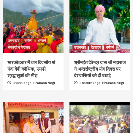
उत्तराखंड
चमोली
धर्मकर्म
संस्कृती व विरासत
उत्तराखंड
देहरादून
धर्मकर्म
भारकोटबार में चार दिवसीय मां
श्रीमहंत देवेन्द्र दास जी महाराज
नंदा देवी कौथिक, उमड़ी
ने अन्तर्राष्ट्रीय योग दिवस पर
श्रद्धालुओं की भीड़
देशवासियों को दी बधाई
3 weeks ago
Prakash Negi
2 months ago
Prakash Negi