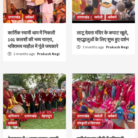
उत्तराखंड
धर्मकर्म
उत्तराखंड
चमोली
धर्मकर्म
कार्तिक स्वामी धाम में निकली
लाटू देवता मंदिर के कपाट खुले,
101 कलशों की भव्य यात्रा,
श्रद्धालुओं के लिए शुरू हुए दर्शन
भक्तिमय माहौल में गूंजे जयकारे
3 months ago
Prakash Negi
2 months ago
Prakash Negi
अभियान
उत्तराखंड
देहरादून
उत्तराखंड
चमोली
धर्मकर्म
धर्मकर्म
संस्कृती व विरासत