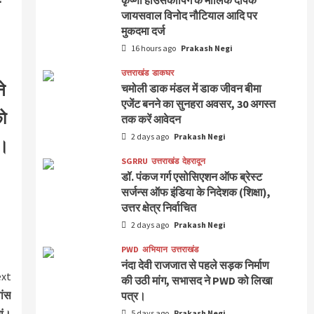
कृष्णा हाउसकीपिंग के मालिक दीपक
जायसवाल विनोद नौटियाल आदि पर
मुकदमा दर्ज
16 hours ago
Prakash Negi
उत्तराखंड
डाकघर
े
चमोली डाक मंडल में डाक जीवन बीमा
एजेंट बनने का सुनहरा अवसर, 30 अगस्त
को
तक करें आवेदन
2 days ago
Prakash Negi
ा।
SGRRU
उत्तराखंड
देहरादून
डॉ. पंकज गर्ग एसोसिएशन ऑफ ब्रेस्ट
सर्जन्स ऑफ इंडिया के निदेशक (शिक्षा),
उत्तर क्षेत्र निर्वाचित
2 days ago
Prakash Negi
PWD
अभियान
उत्तराखंड
नंदा देवी राजजात से पहले सड़क निर्माण
xt
की उठी मांग, सभासद ने PWD को लिखा
ांस
पत्र।
5 days ago
Prakash Negi