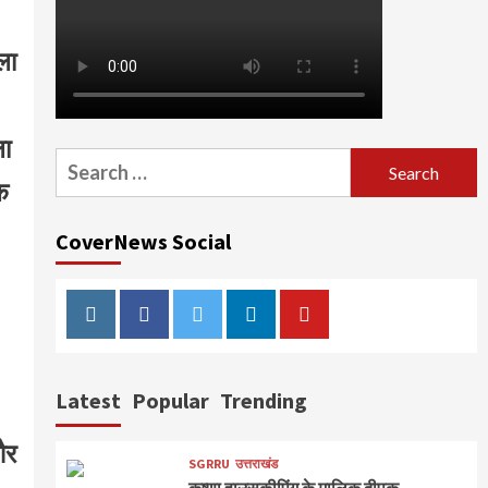
ला
ला
Search
िक
for:
CoverNews Social
Instagram
Facebook
Twitter
Linkedin
Youtube
Latest
Popular
Trending
और
SGRRU
उत्तराखंड