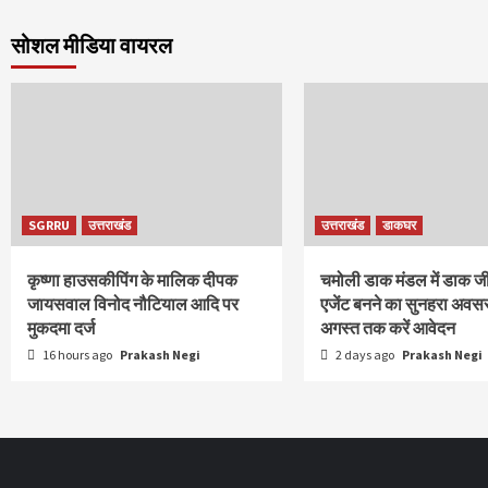
सोशल मीडिया वायरल
SGRRU
उत्तराखंड
उत्तराखंड
डाकघर
कृष्णा हाउसकीपिंग के मालिक दीपक
चमोली डाक मंडल में डाक ज
जायसवाल विनोद नौटियाल आदि पर
एजेंट बनने का सुनहरा अवस
मुकदमा दर्ज
अगस्त तक करें आवेदन
16 hours ago
Prakash Negi
2 days ago
Prakash Negi