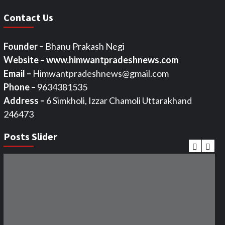
Contact Us
Founder –
Bhanu Prakash Negi
Website – www.himwantpradeshnews.com
Email –
Himwantpradeshnews@gmail.com
Phone –
9634381535
Address –
6 Simkholi, Izzar Chamoli Uttarakhand
246473
Posts Slider