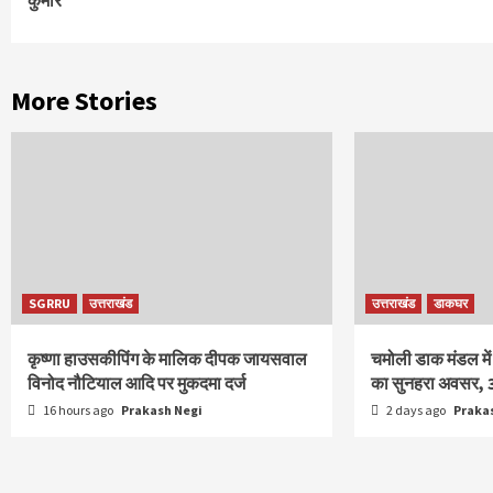
कुमार
More Stories
SGRRU
उत्तराखंड
उत्तराखंड
डाकघर
कृष्णा हाउसकीपिंग के मालिक दीपक जायसवाल
चमोली डाक मंडल में
विनोद नौटियाल आदि पर मुकदमा दर्ज
का सुनहरा अवसर, 
16 hours ago
Prakash Negi
2 days ago
Praka