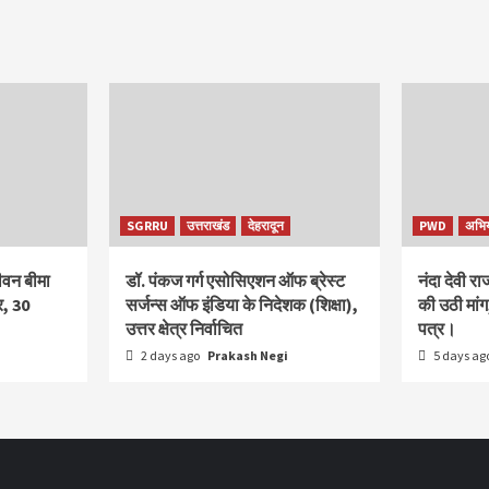
SGRRU
उत्तराखंड
देहरादून
PWD
अभि
ीवन बीमा
डॉ. पंकज गर्ग एसोसिएशन ऑफ ब्रेस्ट
नंदा देवी र
र, 30
सर्जन्स ऑफ इंडिया के निदेशक (शिक्षा),
की उठी मा
उत्तर क्षेत्र निर्वाचित
पत्र।
2 days ago
Prakash Negi
5 days ag