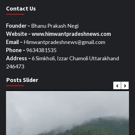
Contact Us
Founder –
Bhanu Prakash Negi
Website – www.himwantpradeshnews.com
Email –
Himwantpradeshnews@gmail.com
Phone –
9634381535
Address –
6 Simkholi, Izzar Chamoli Uttarakhand
246473
Posts Slider