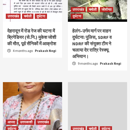
उत्तराखंड
चमोली
जोशीमठ
उत्तराखंड
चमोली
दुर्घटना
दुर्घटना
देहरादून में रोड रेज की घटना में
हेलंग–उर्गम मार्ग पर वाहन
ब्रिगेडियर (से.नि.) मुकेश जोशी
दुर्घटना: पुलिस, SDRF व
की मौत, पूर्व सैनिकों में आक्रोश
NDRF की संयुक्त टीम ने
चलाया देर रात्रि रेस्क्यू
4 months ago
Prakash Negi
अभियान।
9 months ago
Prakash Negi
आपदा
उत्तरकाशी
उत्तराखंड
दुर्घटना
उत्तराखंड
चमोली
दुर्घटना