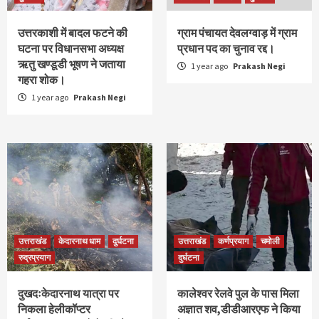
उत्तरकाशी में बादल फटने की
ग्राम पंचायत देवलग्वाड़ में ग्राम
घटना पर विधानसभा अध्यक्ष
प्रधान पद का चुनाव रद्द।
ऋतु खण्डूडी भूषण ने जताया
1 year ago
Prakash Negi
गहरा शोक।
1 year ago
Prakash Negi
उत्तराखंड
केदारनाथ धाम
दुर्घटना
उत्तराखंड
कर्णप्रयाग
चमोली
रुद्रप्रयाग
दुर्घटना
दुखदःकेदारनाथ यात्रा पर
कालेश्वर रेलवे पुल के पास मिला
निकला हेलीकॉप्टर
अज्ञात शव,डीडीआरएफ ने किया