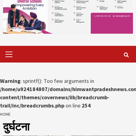
Primary
Menu
Warning
: sprintf(): Too few arguments in
/home/u924184807/domains/himwantpradeshnews.com
content/themes/covernews/lib/breadcrumb-
trail/inc/breadcrumbs.php
on line
254
HOME
दुर्घटना