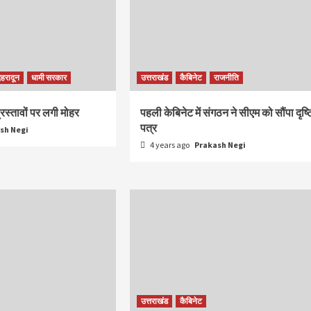
ेहरादून
धामी सरकार
उत्तराखंड
कैबिनेट
राजनीति
प्रस्तावों पर लगी मोहर
पहली केबिनेट में संगठन ने सीएम को सौंपा दृष्ट
पत्र
sh Negi
4 years ago
Prakash Negi
उत्तराखंड
कैबिनेट