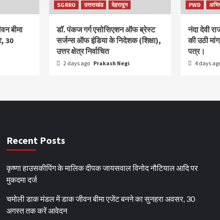
SGRRU
उत्तराखंड
देहरादून
PWD
अभि
ीवन बीमा
डॉ. पंकज गर्ग एसोसिएशन ऑफ ब्रेस्ट
नंदा देवी र
र, 30
सर्जन्स ऑफ इंडिया के निदेशक (शिक्षा),
की उठी मा
उत्तर क्षेत्र निर्वाचित
पत्र।
2 days ago
Prakash Negi
4 days ag
Recent Posts
कृष्णा हाउसकीपिंग के मालिक दीपक जायसवाल विनोद नौटियाल आदि पर
मुकदमा दर्ज
चमोली डाक मंडल में डाक जीवन बीमा एजेंट बनने का सुनहरा अवसर, 30
अगस्त तक करें आवेदन