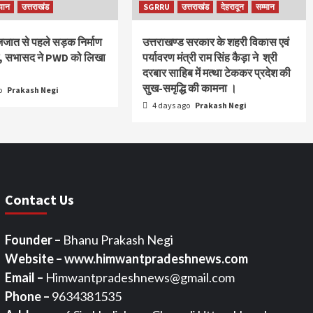
यान
उत्तराखंड
SGRRU
उत्तराखंड
देहरादून
सम्मान
ाजजात से पहले सड़क निर्माण
उत्तराखण्ड सरकार के शहरी विकास एवं
ंग, सभासद ने PWD को लिखा
पर्यावरण मंत्री राम सिंह कैड़ा ने श्री
दरबार साहिब में मत्था टेककर प्रदेश की
सुख-समृद्धि की कामना ।
o
Prakash Negi
4 days ago
Prakash Negi
Contact Us
Founder –
Bhanu Prakash Negi
Website – www.himwantpradeshnews.com
Email –
Himwantpradeshnews@gmail.com
Phone –
9634381535