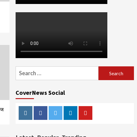
Search
for:
CoverNews Social
ाज
Instagram
Facebook
Twitter
Linkedin
Youtube