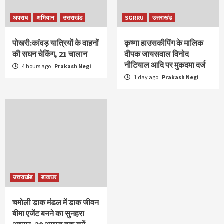
अपराध
अभियान
उत्तराखंड
SGRRU
उत्तराखंड
पोखरी:कांवड़ यात्रियों के वाहनों
कृष्णा हाउसकीपिंग के मालिक
की सघन चेकिंग, 21 चालान
दीपक जायसवाल विनोद
नौटियाल आदि पर मुकदमा दर्ज
4 hours ago
Prakash Negi
1 day ago
Prakash Negi
उत्तराखंड
डाकघर
चमोली डाक मंडल में डाक जीवन
बीमा एजेंट बनने का सुनहरा