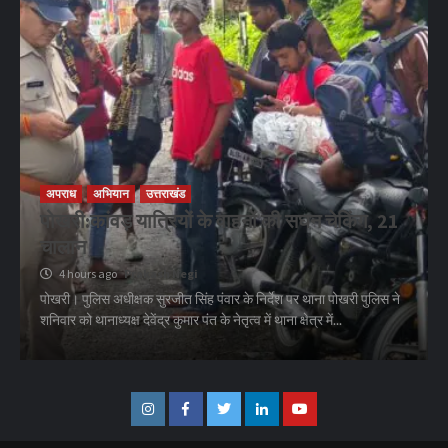
अपराध
अभियान
उत्तराखंड
पोखरी:कांवड़ यात्रियों के वाहनों की सघन चेकिंग, 21
चालान
4 hours ago
Prakash Negi
पोखरी। पुलिस अधीक्षक सुरजीत सिंह पंवार के निर्देश पर थाना पोखरी पुलिस ने
शनिवार को थानाध्यक्ष देवेंद्र कुमार पंत के नेतृत्व में थाना क्षेत्र में...
Instagram
Facebook
Twitter
Linkedin
Youtube