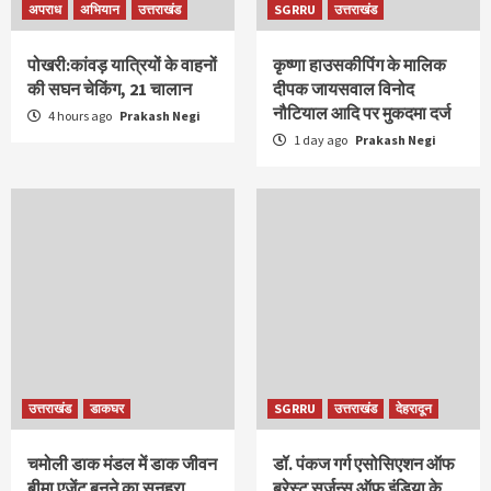
अपराध
अभियान
उत्तराखंड
SGRRU
उत्तराखंड
पोखरी:कांवड़ यात्रियों के वाहनों
कृष्णा हाउसकीपिंग के मालिक
की सघन चेकिंग, 21 चालान
दीपक जायसवाल विनोद
नौटियाल आदि पर मुकदमा दर्ज
4 hours ago
Prakash Negi
1 day ago
Prakash Negi
उत्तराखंड
डाकघर
SGRRU
उत्तराखंड
देहरादून
चमोली डाक मंडल में डाक जीवन
डॉ. पंकज गर्ग एसोसिएशन ऑफ
बीमा एजेंट बनने का सुनहरा
ब्रेस्ट सर्जन्स ऑफ इंडिया के