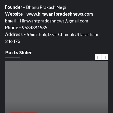
Founder –
Bhanu Prakash Negi
Website – www.himwantpradeshnews.com
Email –
Himwantpradeshnews@gmail.com
Phone –
9634381535
Address –
6 Simkholi, Izzar Chamoli Uttarakhand
246473
Posts Slider