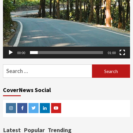
00:00
01:00
Search
for:
CoverNews Social
Instagram
Facebook
Twitter
Linkedin
Youtube
Latest
Popular
Trending