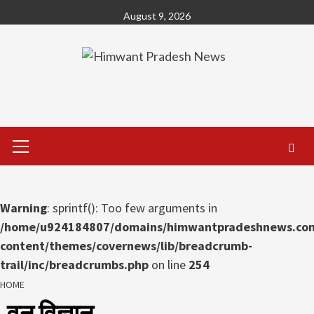
Skip
August 9, 2026
to
content
Primary
Menu
Warning
: sprintf(): Too few arguments in
/home/u924184807/domains/himwantpradeshnews.com
content/themes/covernews/lib/breadcrumb-
trail/inc/breadcrumbs.php
on line
254
HOME
वन विज्ञान