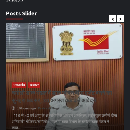
246473
Posts Slider
उत्तराखंड
डाकघर
चमोली डाक मंडल में डाक जीवन बीमा एजेंट बनने का
सुनहरा अवसर, 30 अगस्त तक करें आवेदन
10 hours ago
Prakash Negi
*18 से 50 वर्ष आयु के अभ्यर्थियों से आवेदन आमंत्रित, हाईस्कूल उत्तीर्ण होना
अनिवार्य* गोपेश्वर/चमोली। भारतीय डाक विभाग के चमोली डाक मंडल ने
डाक...