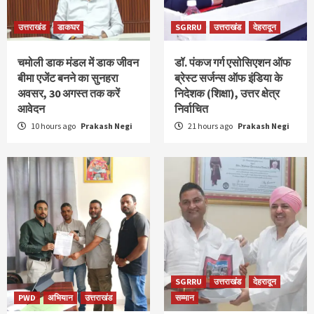
उत्तराखंड
डाकघर
SGRRU
उत्तराखंड
देहरादून
चमोली डाक मंडल में डाक जीवन
डॉ. पंकज गर्ग एसोसिएशन ऑफ
बीमा एजेंट बनने का सुनहरा
ब्रेस्ट सर्जन्स ऑफ इंडिया के
अवसर, 30 अगस्त तक करें
निदेशक (शिक्षा), उत्तर क्षेत्र
आवेदन
निर्वाचित
10 hours ago
Prakash Negi
21 hours ago
Prakash Negi
SGRRU
उत्तराखंड
देहरादून
PWD
अभियान
उत्तराखंड
सम्मान