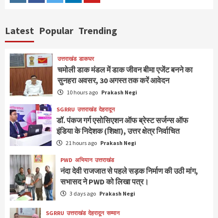
Instagram
Facebook
Twitter
Linkedin
Youtube
Latest
Popular
Trending
उत्तराखंड
डाकघर
चमोली डाक मंडल में डाक जीवन बीमा एजेंट बनने का
सुनहरा अवसर, 30 अगस्त तक करें आवेदन
10 hours ago
Prakash Negi
SGRRU
उत्तराखंड
देहरादून
डॉ. पंकज गर्ग एसोसिएशन ऑफ ब्रेस्ट सर्जन्स ऑफ
इंडिया के निदेशक (शिक्षा), उत्तर क्षेत्र निर्वाचित
21 hours ago
Prakash Negi
PWD
अभियान
उत्तराखंड
नंदा देवी राजजात से पहले सड़क निर्माण की उठी मांग,
सभासद ने PWD को लिखा पत्र।
3 days ago
Prakash Negi
SGRRU
उत्तराखंड
देहरादून
सम्मान