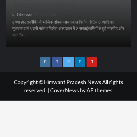
नौटियाल आदि पर मुकदमा दर्ज
1 day ago
Prakash Negi
कृष्णा हाउसकीपिंग के मालिक दीपक जायसवाल विनोद नौटियाल आदि पर
मुकदमा दर्ज ऽ श्री महंत इन्दिरेश अस्पताल में 2 सफाईकर्मियों से हुई मारपीट और
जानलेवा...
Instagram
Facebook
Twitter
Linkedin
Youtube
Copyright ©Himwant Pradesh News All rights
reserved.
|
CoverNews
by AF themes.