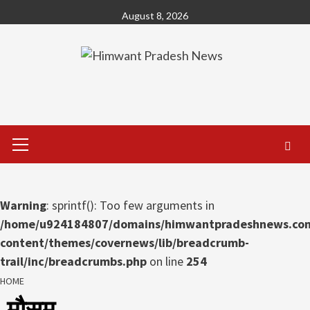
Skip
August 8, 2026
to
content
Primary
Menu
Warning
: sprintf(): Too few arguments in
/home/u924184807/domains/himwantpradeshnews.com
content/themes/covernews/lib/breadcrumb-
trail/inc/breadcrumbs.php
on line
254
HOME
मौसम