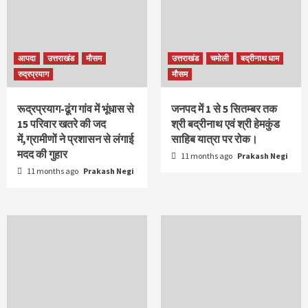
आपदा
उत्तराखंड
मौसम
उत्तराखंड
चमोली
बद्रीनाथ धाम
रुद्रप्रयाग
मौसम
रूद्रप्रयाग-ढूंग गांव में भूंधास से
जनपद में 1 से 5 सितम्बर तक
15 परिवार खतरे की जद
श्री बद्रीनाथ एवं श्री हेमकुंड
में,ग्रामीणों ने प्रशासन से लंगाई
साहिब यात्रा पर रोक।
मदद की गुहार
11 months ago
Prakash Negi
11 months ago
Prakash Negi