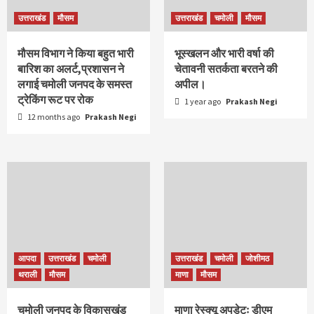
उत्तराखंड
मौसम
उत्तराखंड
चमोली
मौसम
मौसम विभाग ने किया बहुत भारी
भूस्खलन और भारी वर्षा की
बारिश का अलर्ट,प्रशासन ने
चेतावनी सतर्कता बरतने की
लगाई चमोली जनपद के समस्त
अपील।
ट्रेकिंग रूट पर रोक
1 year ago
Prakash Negi
12 months ago
Prakash Negi
आपदा
उत्तराखंड
चमोली
उत्तराखंड
चमोली
जोशीमठ
थराली
मौसम
माणा
मौसम
चमोली जनपद के विकासखंड
माणा रेस्क्यू अपडेटः डीएम