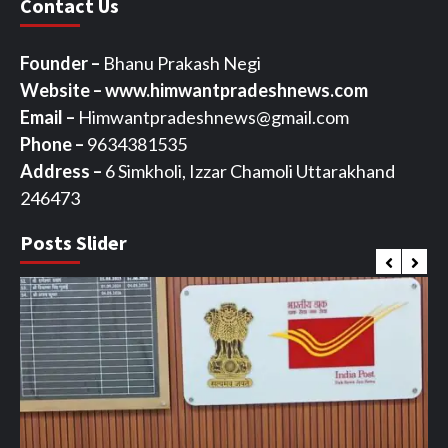
Contact Us
Founder –
Bhanu Prakash Negi
Website – www.himwantpradeshnews.com
Email –
Himwantpradeshnews@gmail.com
Phone –
9634381535
Address –
6 Simkholi, Izzar Chamoli Uttarakhand
246473
Posts Slider