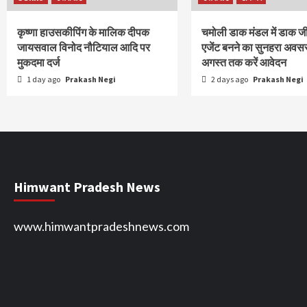
कृष्णा हाउसकीपिंग के मालिक दीपक
चमोली डाक मंडल में डाक ज
जायसवाल विनोद नौटियाल आदि पर
एजेंट बनने का सुनहरा अवस
मुकदमा दर्ज
अगस्त तक करें आवेदन
1 day ago
Prakash Negi
2 days ago
Prakash Negi
Himwant Pradesh News
www.himwantpradeshnews.com