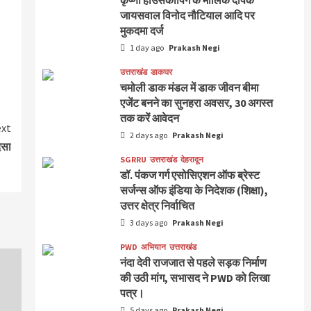
कृष्णा हाउसकीपिंग के मालिक दीपक
जायसवाल विनोद नौटियाल आदि पर
मुकदमा दर्ज
1 day ago
Prakash Negi
उत्तराखंड
डाकघर
चमोली डाक मंडल में डाक जीवन बीमा
एजेंट बनने का सुनहरा अवसर, 30 अगस्त
तक करें आवेदन
xt
2 days ago
Prakash Negi
दसा
SGRRU
उत्तराखंड
देहरादून
डॉ. पंकज गर्ग एसोसिएशन ऑफ ब्रेस्ट
सर्जन्स ऑफ इंडिया के निदेशक (शिक्षा),
उत्तर क्षेत्र निर्वाचित
3 days ago
Prakash Negi
PWD
अभियान
उत्तराखंड
नंदा देवी राजजात से पहले सड़क निर्माण
की उठी मांग, सभासद ने PWD को लिखा
पत्र।
5 days ago
Prakash Negi