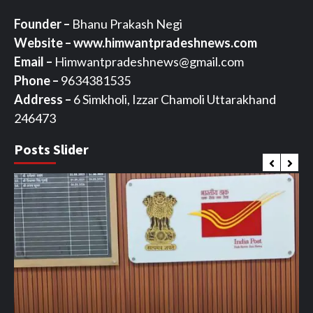
Founder –
Bhanu Prakash Negi
Website – www.himwantpradeshnews.com
Email –
Himwantpradeshnews@gmail.com
Phone –
9634381535
Address –
6 Simkholi, Izzar Chamoli Uttarakhand
246473
Posts Slider