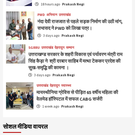
18 hours ago
Prakash Negi
PWD
अभियान
उत्तराखंड
नंदा देवी राजजात से पहले सड़क निर्माण की उठी मांग,
सभासद ने PWD को लिखा पत्र।
3 days ago
Prakash Negi
SGRRU
उत्तराखंड
देहरादून
सम्मान
उत्तराखण्ड सरकार के शहरी विकास एवं पर्यावरण मंत्री राम
सिंह कैड़ा ने श्री दरबार साहिब में मत्था टेककर प्रदेश की
सुख-समृद्धि की कामना ।
3 days ago
Prakash Negi
उत्तराखंड
देहरादून
स्वास्थ्य
मायस्थीनिया ग्रेविस से पीड़ित 65 वर्षीय महिला की
वेलमेड हॉस्पिटल में सफल CABG सर्जरी
1 week ago
Prakash Negi
सोशल मीडिया वायरल