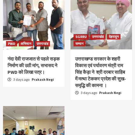
SGRRU
उत्तराखंड
देहरादून
PWD
अभियान
उत्तराखंड
सम्मान
नंदा देवी राजजात से पहले सड़क
उत्तराखण्ड सरकार के शहरी
निर्माण की उठी मांग, सभासद ने
विकास एवं पर्यावरण मंत्री राम
PWD को लिखा पत्र।
सिंह कैड़ा ने श्री दरबार साहिब
में मत्था टेककर प्रदेश की सुख-
3 days ago
Prakash Negi
समृद्धि की कामना ।
3 days ago
Prakash Negi