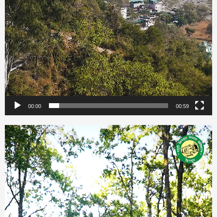
00:00
00:59
Video
Player