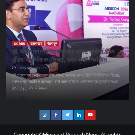
SGRRU
उत्तराखंड
देहरादून
डॉ. पंकज गर्ग एसोसिएशन ऑफ ब्रेस्ट सर्जन्स ऑफ
इंडिया के निदेशक (शिक्षा), उत्तर क्षेत्र निर्वाचित
1 day ago
Prakash Negi
डॉ. पंकज गर्ग एसोसिएशन ऑफ ब्रेस्ट सर्जन्स ऑफ इंडिया के निदेशक (शिक्षा),
उत्तर क्षेत्र निर्वाचित देहरादून: श्री महंत इन्दिरेश अस्पताल एवं एसजीआरआर
इंस्टीट्यूट ऑफ मेडिकल...
Instagram
Facebook
Twitter
Linkedin
Youtube
Copyright ©Himwant Pradesh News All rights