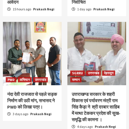
आवेदन
निर्वाचित
15 hours ago
Prakash Negi
1 day ago
Prakash Negi
SGRRU
उत्तराखंड
देहरादून
PWD
अभियान
उत्तराखंड
सम्मान
नंदा देवी राजजात से पहले सड़क
उत्तराखण्ड सरकार के शहरी
निर्माण की उठी मांग, सभासद ने
विकास एवं पर्यावरण मंत्री राम
PWD को लिखा पत्र।
सिंह कैड़ा ने श्री दरबार साहिब
में मत्था टेककर प्रदेश की सुख-
3 days ago
Prakash Negi
समृद्धि की कामना ।
4 days ago
Prakash Negi