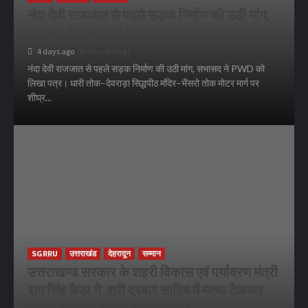
नंदा देवी राजजात से पहले सड़क निर्माण की उठी मांग,
सभासद ने PWD को लिखा पत्र।
4 days ago
Prakash Negi
नंदा देवी राजजात से पहले सड़क निर्माण की उठी मांग, सभासद ने PWD को
लिखा पत्र। धारी तोक–देवराड़ा सिद्धपीठ मंदिर–भैंसरो तोक मोटर मार्ग पर
शीघ्र...
SGRRU
उत्तराखंड
देहरादून
सम्मान
उत्तराखण्ड सरकार के शहरी विकास एवं पर्यावरण मंत्री
राम सिंह कैड़ा ने श्री दरबार साहिब में मत्था टेककर
प्रदेश की सुख-समृद्धि की कामना ।