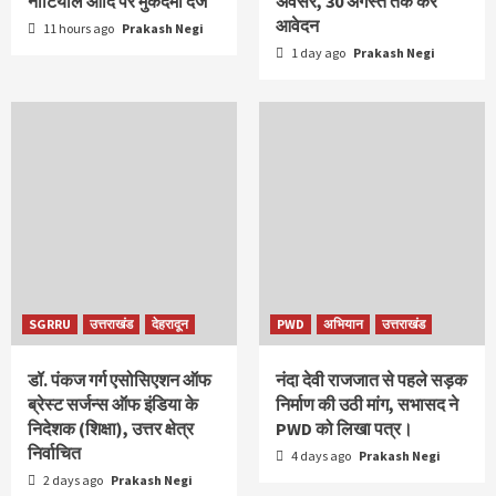
नौटियाल आदि पर मुकदमा दर्ज
अवसर, 30 अगस्त तक करें
आवेदन
11 hours ago
Prakash Negi
1 day ago
Prakash Negi
SGRRU
उत्तराखंड
देहरादून
PWD
अभियान
उत्तराखंड
डॉ. पंकज गर्ग एसोसिएशन ऑफ
नंदा देवी राजजात से पहले सड़क
ब्रेस्ट सर्जन्स ऑफ इंडिया के
निर्माण की उठी मांग, सभासद ने
निदेशक (शिक्षा), उत्तर क्षेत्र
PWD को लिखा पत्र।
निर्वाचित
4 days ago
Prakash Negi
2 days ago
Prakash Negi