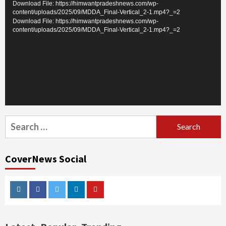
Player
Download File: https://himwantpradeshnews.com/wp-
content/uploads/2025/09/MDDA_Final-Vertical_2-1.mp4?_=2
Download File: https://himwantpradeshnews.com/wp-
content/uploads/2025/09/MDDA_Final-Vertical_2-1.mp4?_=2
Search
for:
CoverNews Social
Instagram
Facebook
Twitter
Linkedin
Youtube