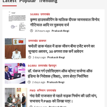
Latest
Popular
Trending
SGRRU
उत्तराखंड
कृष्णा हाउसकीपिंग के मालिक दीपक जायसवाल विनोद
नौटियाल आदि पर मुकदमा दर्ज
16 hours ago
Prakash Negi
उत्तराखंड
डाकघर
चमोली डाक मंडल में डाक जीवन बीमा एजेंट बनने का
सुनहरा अवसर, 30 अगस्त तक करें आवेदन
2 days ago
Prakash Negi
SGRRU
उत्तराखंड
देहरादून
डॉ. पंकज गर्ग एसोसिएशन ऑफ ब्रेस्ट सर्जन्स ऑफ
इंडिया के निदेशक (शिक्षा), उत्तर क्षेत्र निर्वाचित
2 days ago
Prakash Negi
PWD
अभियान
उत्तराखंड
नंदा देवी राजजात से पहले सड़क निर्माण की उठी मांग,
सभासद ने PWD को लिखा पत्र।
5 days ago
Prakash Negi