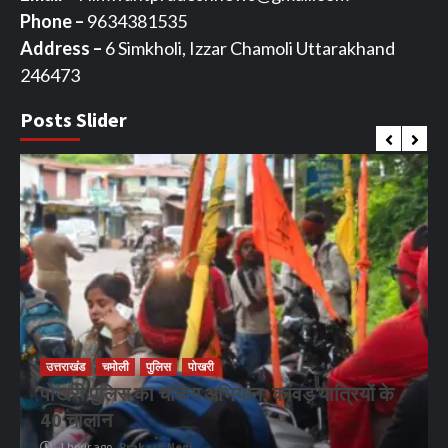
Phone –
9634381535
Address –
6 Simkholi, Izzar Chamoli Uttarakhand
246473
Posts Slider
उत्तराखंड
चमोली
पुलिस
पोखरी
पोखरी पुलिस का चेकिंग अभियान, कांवड़ यात्रियों के
40 चालान
1 hour ago
Prakash Negi