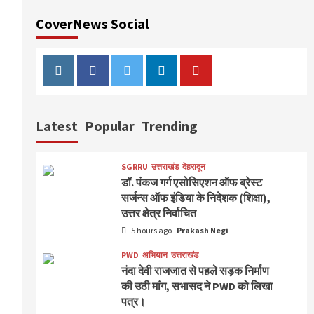
CoverNews Social
Instagram
Facebook
Twitter
Linkedin
Youtube
Latest
Popular
Trending
SGRRU
उत्तराखंड
देहरादून
डॉ. पंकज गर्ग एसोसिएशन ऑफ ब्रेस्ट
सर्जन्स ऑफ इंडिया के निदेशक (शिक्षा),
उत्तर क्षेत्र निर्वाचित
5 hours ago
Prakash Negi
PWD
अभियान
उत्तराखंड
नंदा देवी राजजात से पहले सड़क निर्माण
की उठी मांग, सभासद ने PWD को लिखा
पत्र।