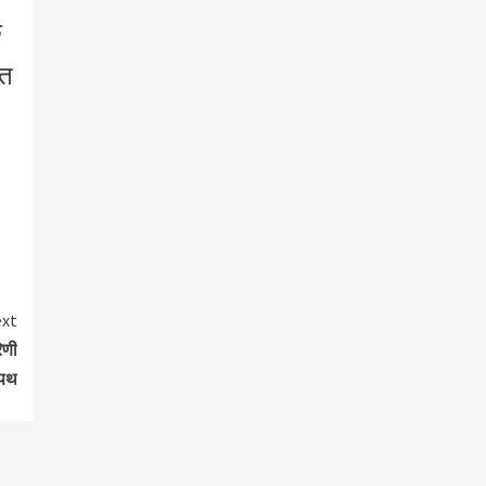
ि
्त
xt
िणी
शपथ