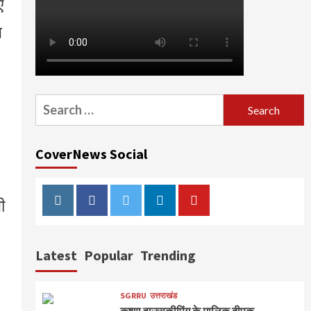
ए
ज
Search
for:
CoverNews Social
ी
Instagram
Facebook
Twitter
Linkedin
Youtube
Latest
Popular
Trending
SGRRU
उत्तराखंड