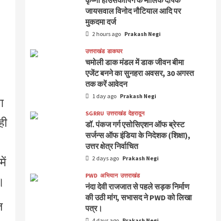
कृष्णा हाउसकीपिंग के मालिक दीपक
जायसवाल विनोद नौटियाल आदि पर
मुकदमा दर्ज
2 hours ago
Prakash Negi
उत्तराखंड
डाकघर
चमोली डाक मंडल में डाक जीवन बीमा
एजेंट बनने का सुनहरा अवसर, 30 अगस्त
तक करें आवेदन
1 day ago
Prakash Negi
ा
SGRRU
उत्तराखंड
देहरादून
ही
डॉ. पंकज गर्ग एसोसिएशन ऑफ ब्रेस्ट
सर्जन्स ऑफ इंडिया के निदेशक (शिक्षा),
उत्तर क्षेत्र निर्वाचित
ें
2 days ago
Prakash Negi
PWD
अभियान
उत्तराखंड
ी।
नंदा देवी राजजात से पहले सड़क निर्माण
की उठी मांग, सभासद ने PWD को लिखा
त
पत्र।
4 days ago
Prakash Negi