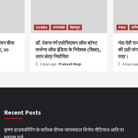
SGRRU
उत्तराखंड
देहरादून
PWD
अभि
ीवन बीमा
डॉ. पंकज गर्ग एसोसिएशन ऑफ ब्रेस्ट
नंदा देवी र
र, 30
सर्जन्स ऑफ इंडिया के निदेशक (शिक्षा),
की उठी मा
उत्तर क्षेत्र निर्वाचित
पत्र।
2 days ago
Prakash Negi
4 days ag
Recent Posts
कृष्णा हाउसकीपिंग के मालिक दीपक जायसवाल विनोद नौटियाल आदि पर
मुकदमा दर्ज