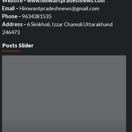
Website – www.himwantpradeshnews.com
Email –
Himwantpradeshnews@gmail.com
Phone –
9634381535
Address –
6 Simkholi, Izzar Chamoli Uttarakhand
246473
Posts Slider