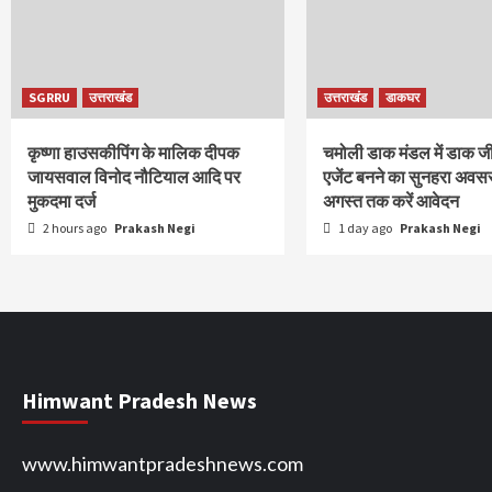
SGRRU
उत्तराखंड
उत्तराखंड
डाकघर
कृष्णा हाउसकीपिंग के मालिक दीपक
चमोली डाक मंडल में डाक ज
जायसवाल विनोद नौटियाल आदि पर
एजेंट बनने का सुनहरा अवस
मुकदमा दर्ज
अगस्त तक करें आवेदन
2 hours ago
Prakash Negi
1 day ago
Prakash Negi
Himwant Pradesh News
www.himwantpradeshnews.com