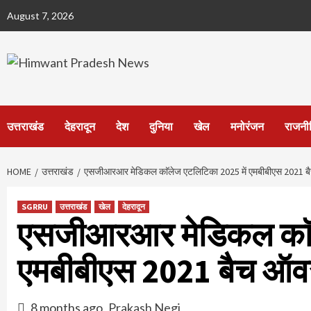
Skip
August 7, 2026
to
content
उत्तराखंड
देहरादून
देश
दुनिया
खेल
मनोरंजन
राजनी
HOME
उत्तराखंड
एसजीआरआर मेडिकल काॅलेज एटलिटिका 2025 में एमबीबीएस 2021 ब
SGRRU
उत्तराखंड
खेल
देहरादून
एसजीआरआर मेडिकल काॅल
एमबीबीएस 2021 बैच ऑव
8 months ago
Prakash Negi