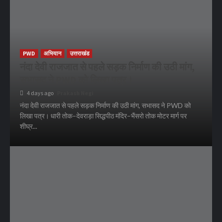
PWD
अभियान
उत्तराखंड
नंदा देवी राजजात से पहले सड़क निर्माण की उठी मांग,
सभासद ने PWD को लिखा पत्र।
4 days ago
Prakash Negi
नंदा देवी राजजात से पहले सड़क निर्माण की उठी मांग, सभासद ने PWD को
लिखा पत्र। धारी तोक–देवराड़ा सिद्धपीठ मंदिर–भैंसरो तोक मोटर मार्ग पर
शीघ्र...