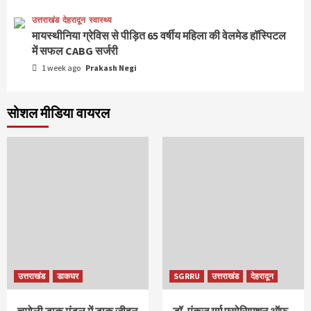
उत्तराखंड
देहरादून
स्वास्थ्य
मायस्थीनिया ग्रेविस से पीड़ित 65 वर्षीय महिला की वेलमेड हॉस्पिटल
में सफल CABG सर्जरी
1 week ago
Prakash Negi
सोशल मीडिया वायरल
उत्तराखंड
डाकघर
SGRRU
उत्तराखंड
देहरादून
चमोली डाक मंडल में डाक जीवन
डॉ. पंकज गर्ग एसोसिएशन ऑफ