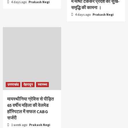
में मत्था टेककर प्रदेश की सुख-
4 days ago
Prakash Negi
समृद्धि की कामना ।
4 days ago
Prakash Negi
उत्तराखंड
देहरादून
स्वास्थ्य
मायस्थीनिया ग्रेविस से पीड़ित
65 वर्षीय महिला की वेलमेड
हॉस्पिटल में सफल CABG
सर्जरी
1 week ago
Prakash Negi