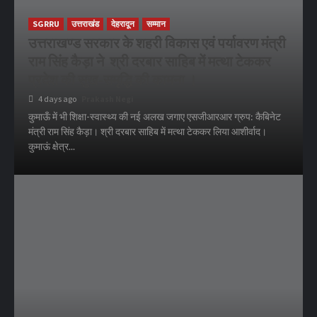
SGRRU
उत्तराखंड
देहरादून
सम्मान
उत्तराखण्ड सरकार के शहरी विकास एवं पर्यावरण मंत्री
राम सिंह कैड़ा ने श्री दरबार साहिब में मत्था टेककर
प्रदेश की सुख-समृद्धि की कामना ।
4 days ago
Prakash Negi
कुमाऊँ में भी शिक्षा-स्वास्थ्य की नई अलख जगाए एसजीआरआर ग्रुप: कैबिनेट
मंत्री राम सिंह कैड़ा। श्री दरबार साहिब में मत्था टेककर लिया आशीर्वाद।
कुमाऊं क्षेत्र...