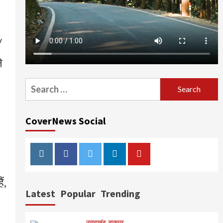
/
े
Search
for:
CoverNews Social
Instagram
Facebook
Twitter
Linkedin
Youtube
ं,
Latest
Popular
Trending
उत्तराखंड
डाकघर