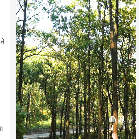
ने
शा