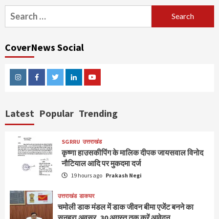
Search
for:
CoverNews Social
Instagram
Facebook
Twitter
Linkedin
Youtube
Latest
Popular
Trending
SGRRU
उत्तराखंड
कृष्णा हाउसकीपिंग के मालिक दीपक जायसवाल विनोद
नौटियाल आदि पर मुकदमा दर्ज
19 hours ago
Prakash Negi
उत्तराखंड
डाकघर
चमोली डाक मंडल में डाक जीवन बीमा एजेंट बनने का
सुनहरा अवसर, 30 अगस्त तक करें आवेदन