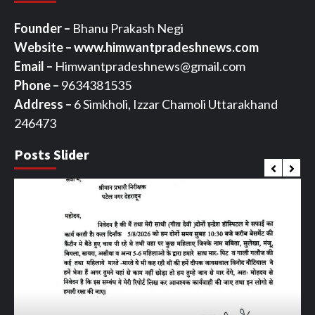
Founder –
Bhanu Prakash Negi
Website – www.himwantpradeshnews.com
Email –
Himwantpradeshnews@gmail.com
Phone –
9634381535
Address –
6 Simkholi, Izzar Chamoli Uttarakhand
246473
Posts Slider