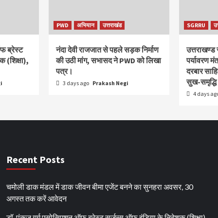
PWD
अभियान
उत्तराखंड
SGRRU
उ
 ब्रेस्ट
नंदा देवी राजजात से पहले सड़क निर्माण
उत्तराखण्ड
क (शिक्षा),
की उठी मांग, सभासद ने PWD को लिखा
पर्यावरण मंत
पत्र।
दरबार साहिब
सुख-समृद्ध
i
3 days ago
Prakash Negi
4 days ag
Recent Posts
चमोली डाक मंडल में डाक जीवन बीमा एजेंट बनने का सुनहरा अवसर, 30
अगस्त तक करें आवेदन
डॉ. पंकज गर्ग एसोसिएशन ऑफ ब्रेस्ट सर्जन्स ऑफ इंडिया के निदेशक (शिक्षा),