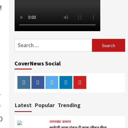
ष
Search
for:
CoverNews Social
Instagram
Facebook
Twitter
Linkedin
Youtube
ी
Latest
Popular
Trending
ं
ी0
उत्तराखंड
डाकघर