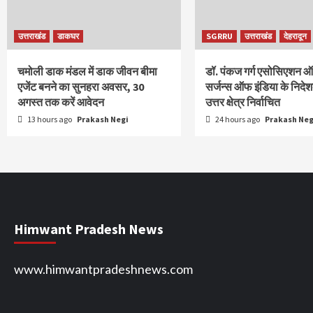
उत्तराखंड
डाकघर
SGRRU
उत्तराखंड
देहरादून
चमोली डाक मंडल में डाक जीवन बीमा
डॉ. पंकज गर्ग एसोसिएशन ऑफ
एजेंट बनने का सुनहरा अवसर, 30
सर्जन्स ऑफ इंडिया के निदेश
अगस्त तक करें आवेदन
उत्तर क्षेत्र निर्वाचित
13 hours ago
Prakash Negi
24 hours ago
Prakash Neg
Himwant Pradesh News
www.himwantpradeshnews.com