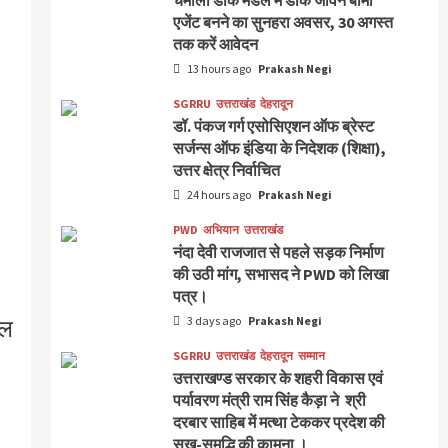
चमोली डाक मंडल में डाक जीवन बीमा
एजेंट बनने का सुनहरा अवसर, 30 अगस्त
तक करें आवेदन
13 hours ago
Prakash Negi
SGRRU
उत्तराखंड
देहरादून
डॉ. पंकज गर्ग एसोसिएशन ऑफ ब्रेस्ट
सर्जन्स ऑफ इंडिया के निदेशक (शिक्षा),
उत्तर क्षेत्र निर्वाचित
24 hours ago
Prakash Negi
PWD
अभियान
उत्तराखंड
नंदा देवी राजजात से पहले सड़क निर्माण
की उठी मांग, सभासद ने PWD को लिखा
पत्र।
3 days ago
Prakash Negi
िल
SGRRU
उत्तराखंड
देहरादून
सम्मान
उत्तराखण्ड सरकार के शहरी विकास एवं
पर्यावरण मंत्री राम सिंह कैड़ा ने श्री
दरबार साहिब में मत्था टेककर प्रदेश की
सुख-समृद्धि की कामना ।