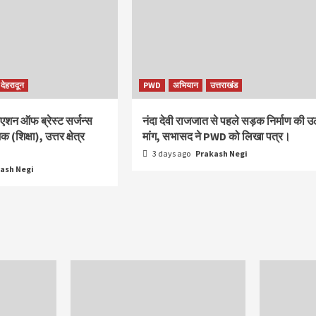
देहरादून
PWD
अभियान
उत्तराखंड
िएशन ऑफ ब्रेस्ट सर्जन्स
नंदा देवी राजजात से पहले सड़क निर्माण की उ
(शिक्षा), उत्तर क्षेत्र
मांग, सभासद ने PWD को लिखा पत्र।
3 days ago
Prakash Negi
ash Negi