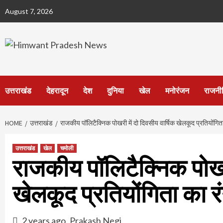
Skip
August 7, 2026
to
content
उत्तराखंड
देहरादून
देश
दुनिया
खेल
मनोरंजन
राजनी
HOME
उत्तराखंड
राजकीय पॉलिटैक्निक पोखरी में दो दिवसीय वार्षिक खेलकूद प्रतियोंगिता
उत्तराखंड
खेल
चमोली
राजकीय पॉलिटैक्निक पोखरी
खेलकूद प्रतियोंगिता का र
2 years ago
Prakash Negi