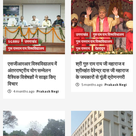
उत्तराखंड
गुरु राम राय विश्वविधालय
SGRRU
उत्तराखंड
गुरू रामराम राय विश्वविद्यालय
गुरू रामराम राय विश्वविद्यालय
गुरू रामराय
देहरादून
एसजीआरआर विश्वविद्यालय में
श्री गुरु राम राय जी महाराज व
अंतरराष्ट्रीय योग सम्मेलन
श्रीमहंत देवेन्द्र दास जी महाराज
वैश्विक विशेषज्ञों ने साझा किए
के जयकारों से गूंजी द्रोणनगरी
विचार
5 months ago
Prakash Negi
4 months ago
Prakash Negi