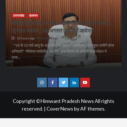
उत्तराखंड
डाकघर
चमोली डाक मंडल में डाक जीवन बीमा एजेंट बनने का
सुनहरा अवसर, 30 अगस्त तक करें आवेदन
10 hours ago
Prakash Negi
*18 से 50 वर्ष आयु के अभ्यर्थियों से आवेदन आमंत्रित, हाईस्कूल उत्तीर्ण होना
अनिवार्य* गोपेश्वर/चमोली। भारतीय डाक विभाग के चमोली डाक मंडल ने
डाक...
Instagram
Facebook
Twitter
Linkedin
Youtube
Copyright ©Himwant Pradesh News All rights
reserved.
|
CoverNews
by AF themes.