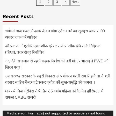
Posts
1
2
3
4
Next
pagination
Recent Posts
चमोली डाक मंडल में डाक जीवन बीमा एजेंट बनने का सुनहरा अवसर, 30
अगस्त तक करें आवेदन
डॉ. पंकज गर्ग एसोसिएशन ऑफ ब्रेस्ट सर्जन्स ऑफ इंडिया के निदेशक
(शिक्षा), उत्तर क्षेत्र निर्वाचित
नंदा देवी राजजात से पहले सड़क निर्माण की उठी मांग, सभासद ने PWD को
लिखा पत्र।
उत्तराखण्ड सरकार के शहरी विकास एवं पर्यावरण मंत्री राम सिंह कैड़ा ने श्री
दरबार साहिब में मत्था टेककर प्रदेश की सुख-समृद्धि की कामना ।
मायस्थीनिया ग्रेविस से पीड़ित 65 वर्षीय महिला की वेलमेड हॉस्पिटल में
सफल CABG सर्जरी
Video
Media error: Format(s) not supported or source(s) not found