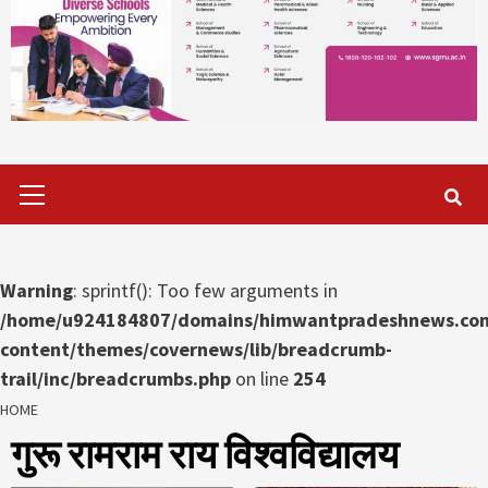
Primary
Menu
Warning
: sprintf(): Too few arguments in
/home/u924184807/domains/himwantpradeshnews.com
content/themes/covernews/lib/breadcrumb-
trail/inc/breadcrumbs.php
on line
254
HOME
गुरू रामराम राय विश्वविद्यालय