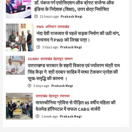
डॉ. पंकज गर्ग एसोसिएशन ऑफ ब्रेस्ट सर्जन्स ऑफ
इंडिया के निदेशक (शिक्षा), उत्तर क्षेत्र निर्वाचित
21 hours ago
Prakash Negi
PWD
अभियान
उत्तराखंड
नंदा देवी राजजात से पहले सड़क निर्माण की उठी मांग,
सभासद ने PWD को लिखा पत्र।
3 days ago
Prakash Negi
SGRRU
उत्तराखंड
देहरादून
सम्मान
उत्तराखण्ड सरकार के शहरी विकास एवं पर्यावरण मंत्री राम
सिंह कैड़ा ने श्री दरबार साहिब में मत्था टेककर प्रदेश की
सुख-समृद्धि की कामना ।
3 days ago
Prakash Negi
उत्तराखंड
देहरादून
स्वास्थ्य
मायस्थीनिया ग्रेविस से पीड़ित 65 वर्षीय महिला की
वेलमेड हॉस्पिटल में सफल CABG सर्जरी
1 week ago
Prakash Negi