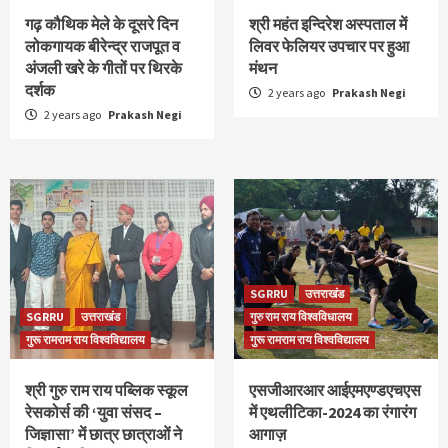
गढ़ कौथिक मेले के दूसरे दिन
श्री महंत इन्दिरेश अस्पताल में
लोकगायक बीरेन्द्र राजपूत व
लिवर फेलियर उपचार पर हुआ
अंजली खरे के गीतों पर थिरके
मंथन
दर्शक
2 years ago
Prakash Negi
2 years ago
Prakash Negi
SGRRU
उत्तराखंड
SGRRU
उत्तराखंड
गुरु राम राय विश्वविधालय
गुरू रामराम राय विश्वविद्यालय
गुरू रामराम राय विश्वविद्यालय
श्री गुरु राम राय पब्लिक स्कूल
एसजीआरआर आईएमएण्डएचएस
रेसकोर्स की ‘युवा संसद –
में एथलीटिका-2024 का रंगारंग
जिज्ञासा’ में छात्र छात्राओं ने
आगाज़