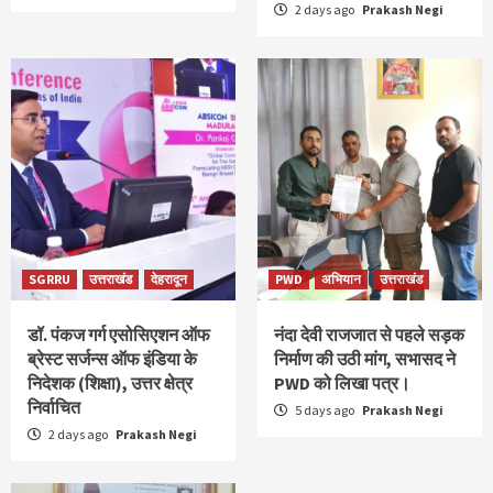
2 days ago
Prakash Negi
SGRRU
उत्तराखंड
देहरादून
PWD
अभियान
उत्तराखंड
डॉ. पंकज गर्ग एसोसिएशन ऑफ
नंदा देवी राजजात से पहले सड़क
ब्रेस्ट सर्जन्स ऑफ इंडिया के
निर्माण की उठी मांग, सभासद ने
निदेशक (शिक्षा), उत्तर क्षेत्र
PWD को लिखा पत्र।
निर्वाचित
5 days ago
Prakash Negi
2 days ago
Prakash Negi