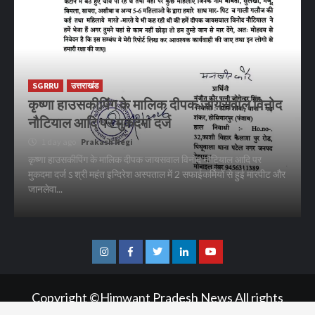
SGRRU
उत्तराखंड
कृष्णा हाउसकीपिंग के मालिक दीपक जायसवाल विनोद
नौटियाल आदि पर मुकदमा दर्ज
1 day ago
Prakash Negi
कृष्णा हाउसकीपिंग के मालिक दीपक जायसवाल विनोद नौटियाल आदि पर
मुकदमा दर्ज ऽ श्री महंत इन्दिरेश अस्पताल में 2 सफाईकर्मियों से हुई मारपीट और
जानलेवा...
Instagram
Facebook
Twitter
Linkedin
Youtube
Copyright ©Himwant Pradesh News All rights