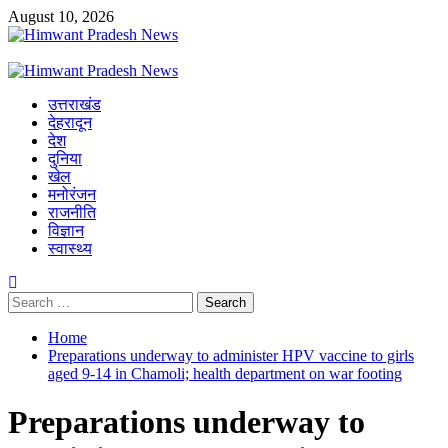
Skip
August 10, 2026
to
content
Primary
Menu
उत्तराखंड
देहरादून
देश
दुनिया
खेल
मनोरंजन
राजनीति
विज्ञान
स्वास्थ्य
Search
for:
Home
Preparations underway to administer HPV vaccine to girls
aged 9-14 in Chamoli; health department on war footing
Preparations underway to