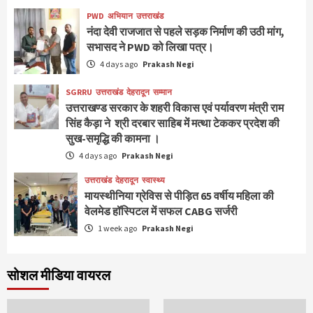
PWD
अभियान
उत्तराखंड
नंदा देवी राजजात से पहले सड़क निर्माण की उठी मांग,
सभासद ने PWD को लिखा पत्र।
4 days ago
Prakash Negi
SGRRU
उत्तराखंड
देहरादून
सम्मान
उत्तराखण्ड सरकार के शहरी विकास एवं पर्यावरण मंत्री राम
सिंह कैड़ा ने श्री दरबार साहिब में मत्था टेककर प्रदेश की
सुख-समृद्धि की कामना ।
4 days ago
Prakash Negi
उत्तराखंड
देहरादून
स्वास्थ्य
मायस्थीनिया ग्रेविस से पीड़ित 65 वर्षीय महिला की
वेलमेड हॉस्पिटल में सफल CABG सर्जरी
1 week ago
Prakash Negi
सोशल मीडिया वायरल