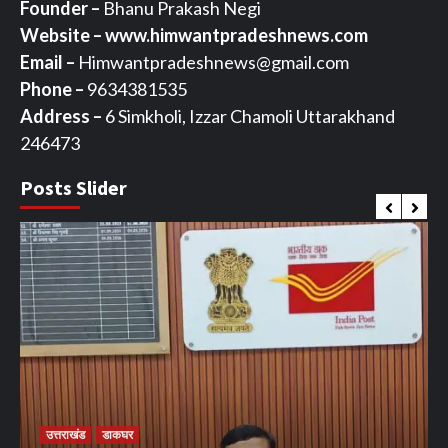
Founder –
Bhanu Prakash Negi
Website – www.himwantpradeshnews.com
Email –
Himwantpradeshnews@gmail.com
Phone –
9634381535
Address –
6 Simkholi, Izzar Chamoli Uttarakhand
246473
Posts Slider
उत्तराखंड
डाकघर