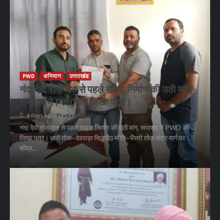
PWD
अभियान
उत्तराखंड
नंदा देवी राजजात से पहले सड़क निर्माण की उठी मांग,
सभासद ने PWD को लिखा पत्र।
4 days ago
Prakash Negi
नंदा देवी राजजात से पहले सड़क निर्माण की उठी मांग, सभासद ने PWD को
लिखा पत्र। धारी तोक–देवराड़ा सिद्धपीठ मंदिर–भैंसरो तोक मोटर मार्ग पर
शीघ्र...