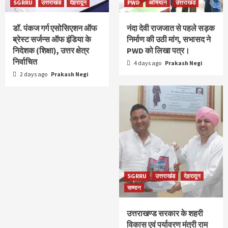
SGRRU
उत्तराखंड
देहरादून
PWD
अभियान
उत्तराखंड
डॉ. पंकज गर्ग एसोसिएशन ऑफ
नंदा देवी राजजात से पहले सड़क
ब्रेस्ट सर्जन्स ऑफ इंडिया के
निर्माण की उठी मांग, सभासद ने
निदेशक (शिक्षा), उत्तर क्षेत्र
PWD को लिखा पत्र।
निर्वाचित
4 days ago
Prakash Negi
2 days ago
Prakash Negi
SGRRU
उत्तराखंड
देहरादून
सम्मान
उत्तराखण्ड सरकार के शहरी
विकास एवं पर्यावरण मंत्री राम