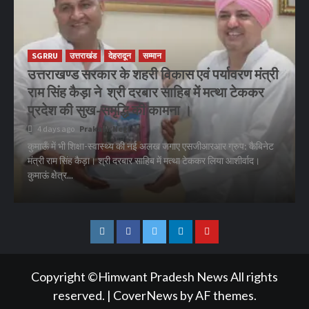
SGRRU
उत्तराखंड
देहरादून
सम्मान
उत्तराखण्ड सरकार के शहरी विकास एवं पर्यावरण मंत्री
राम सिंह कैड़ा ने श्री दरबार साहिब में मत्था टेककर
प्रदेश की सुख-समृद्धि की कामना ।
4 days ago
Prakash Negi
कुमाऊँ में भी शिक्षा-स्वास्थ्य की नई अलख जगाए एसजीआरआर ग्रुप: कैबिनेट
मंत्री राम सिंह कैड़ा। श्री दरबार साहिब में मत्था टेककर लिया आशीर्वाद।
कुमाऊं क्षेत्र...
Instagram
Facebook
Twitter
Linkedin
Youtube
Copyright ©Himwant Pradesh News All rights
reserved.
|
CoverNews
by AF themes.