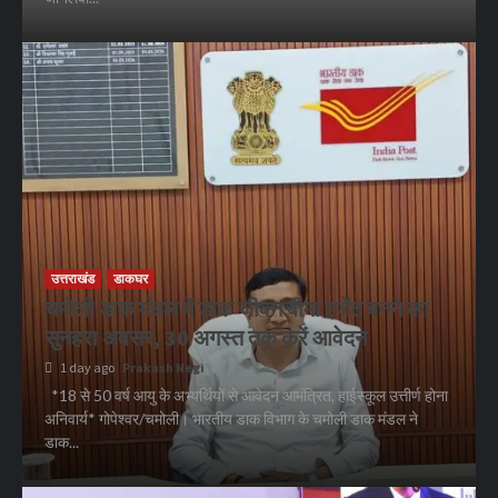
उत्तराखंड
डाकघर
चमोली डाक मंडल में डाक जीवन बीमा एजेंट बनने का
सुनहरा अवसर, 30 अगस्त तक करें आवेदन
1 day ago
Prakash Negi
*18 से 50 वर्ष आयु के अभ्यर्थियों से आवेदन आमंत्रित, हाईस्कूल उत्तीर्ण होना
अनिवार्य* गोपेश्वर/चमोली। भारतीय डाक विभाग के चमोली डाक मंडल ने
डाक...