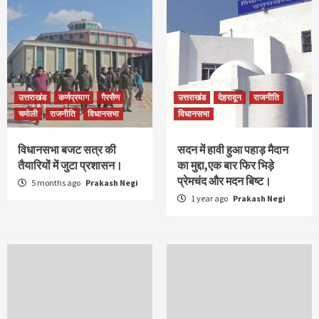
उत्तराखंड
कर्णप्रयाग
गैरसैण
उत्तराखंड
देहरादून
राजनीति
चमोली
राजनीति
विधानसभा
विधानसभा
विधानसभा बजट सत्र की
सदन में हावी हुआ पहाड़ मैदान
तैयारियों में जुटा प्रशासन।
का मुद्दा,एक बार फिर भिड़े
प्रेमचंद और मदन बिष्ट।
5 months ago
Prakash Negi
1 year ago
Prakash Negi