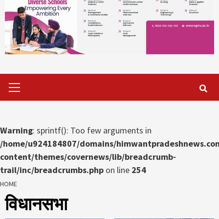
Primary
Menu
Warning
: sprintf(): Too few arguments in
/home/u924184807/domains/himwantpradeshnews.com
content/themes/covernews/lib/breadcrumb-
trail/inc/breadcrumbs.php
on line
254
HOME
विधानसभा