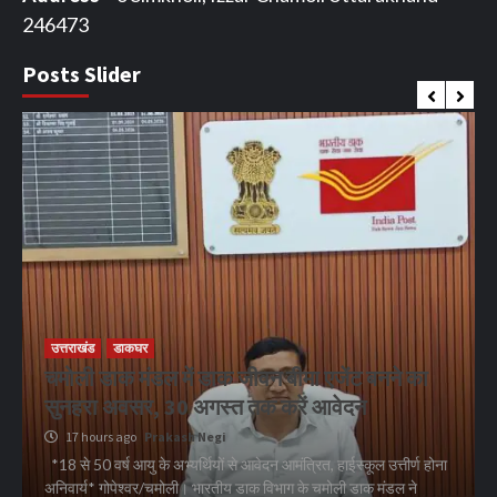
246473
Posts Slider
उत्तराखंड
डाकघर
चमोली डाक मंडल में डाक जीवन बीमा एजेंट बनने का
सुनहरा अवसर, 30 अगस्त तक करें आवेदन
17 hours ago
Prakash Negi
*18 से 50 वर्ष आयु के अभ्यर्थियों से आवेदन आमंत्रित, हाईस्कूल उत्तीर्ण होना
अनिवार्य* गोपेश्वर/चमोली। भारतीय डाक विभाग के चमोली डाक मंडल ने