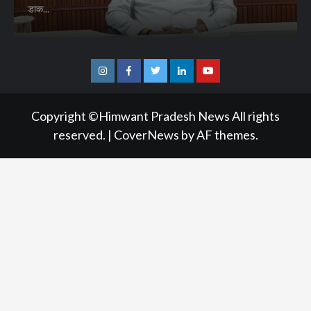
डाक...
Instagram
Facebook
Twitter
Linkedin
Youtube
Copyright ©Himwant Pradesh News All rights
reserved.
|
CoverNews
by AF themes.