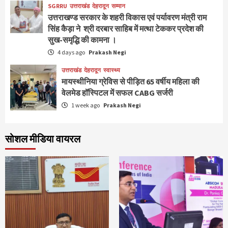
SGRRU
उत्तराखंड
देहरादून
सम्मान
उत्तराखण्ड सरकार के शहरी विकास एवं पर्यावरण मंत्री राम
सिंह कैड़ा ने श्री दरबार साहिब में मत्था टेककर प्रदेश की
सुख-समृद्धि की कामना ।
4 days ago
Prakash Negi
उत्तराखंड
देहरादून
स्वास्थ्य
मायस्थीनिया ग्रेविस से पीड़ित 65 वर्षीय महिला की
वेलमेड हॉस्पिटल में सफल CABG सर्जरी
1 week ago
Prakash Negi
सोशल मीडिया वायरल