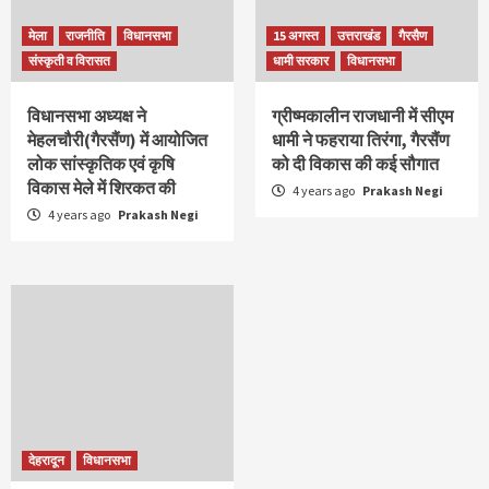
मेला
राजनीति
विधानसभा
15 अगस्‍त
उत्तराखंड
गैरसैण
संस्कृती व विरासत
धामी सरकार
विधानसभा
विधानसभा अध्यक्ष ने
ग्रीष्मकालीन राजधानी में सीएम
मेहलचौरी(गैरसैंण) में आयोजित
धामी ने फहराया तिरंगा, गैरसैंण
लोक सांस्कृतिक एवं कृषि
को दी विकास की कई सौगात
विकास मेले में शिरकत की
4 years ago
Prakash Negi
4 years ago
Prakash Negi
देहरादून
विधानसभा