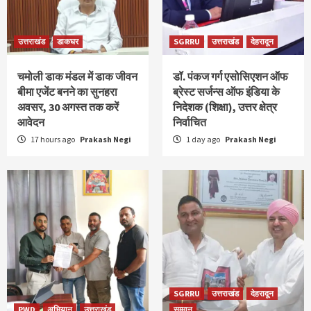
उत्तराखंड
डाकघर
SGRRU
उत्तराखंड
देहरादून
चमोली डाक मंडल में डाक जीवन
डॉ. पंकज गर्ग एसोसिएशन ऑफ
बीमा एजेंट बनने का सुनहरा
ब्रेस्ट सर्जन्स ऑफ इंडिया के
अवसर, 30 अगस्त तक करें
निदेशक (शिक्षा), उत्तर क्षेत्र
आवेदन
निर्वाचित
17 hours ago
Prakash Negi
1 day ago
Prakash Negi
SGRRU
उत्तराखंड
देहरादून
PWD
अभियान
उत्तराखंड
सम्मान