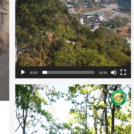
00:00
00:59
Video
Player