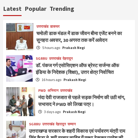
Latest
Popular
Trending
उत्तराखंड
डाकघर
चमोली डाक मंडल में डाक जीवन बीमा एजेंट बनने का
सुनहरा अवसर, 30 अगस्त तक करें आवेदन
5 hours ago
Prakash Negi
SGRRU
उत्तराखंड
देहरादून
डॉ. पंकज गर्ग एसोसिएशन ऑफ ब्रेस्ट सर्जन्स ऑफ
इंडिया के निदेशक (शिक्षा), उत्तर क्षेत्र निर्वाचित
16 hours ago
Prakash Negi
PWD
अभियान
उत्तराखंड
नंदा देवी राजजात से पहले सड़क निर्माण की उठी मांग,
सभासद ने PWD को लिखा पत्र।
3 days ago
Prakash Negi
SGRRU
उत्तराखंड
देहरादून
सम्मान
उत्तराखण्ड सरकार के शहरी विकास एवं पर्यावरण मंत्री राम
सिंह कैड़ा ने श्री दरबार साहिब में मत्था टेककर प्रदेश की