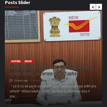
Posts Slider
SGRRU
उत्तराखंड
देहरादून
डॉ. पंकज गर्ग एसोसिएशन ऑफ ब्रेस्ट सर्जन्स ऑफ
इंडिया के निदेशक (शिक्षा), उत्तर क्षेत्र निर्वाचित
16 hours ago
Prakash Negi
डॉ. पंकज गर्ग एसोसिएशन ऑफ ब्रेस्ट सर्जन्स ऑफ इंडिया के निदेशक (शिक्षा),
उत्तर क्षेत्र निर्वाचित देहरादून: श्री महंत इन्दिरेश अस्पताल एवं एसजीआरआर
इंस्टीट्यूट ऑफ मेडिकल...